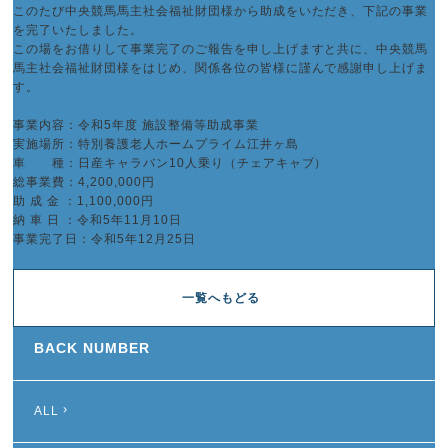
このたび中央競馬馬主社会福祉財団様から助成をいただき、下記の事業
を完了いたしました。
この場をお借りして事業完了のご報告を申し上げますと共に、中央競馬
馬主社会福祉財団様をはじめ、関係各位の皆様に謹んで感謝申し上げま
す。
事業内容：令和5年度 施設整備等助成事業
実施場所：特別養護老人ホームプライム江井ヶ島
車 種：日産キャラバン10人乗り（チェアキャブ）
総事業費：4,200,000円
助 成 金 ：1,100,000円
納 車 日 ：令和5年11月10日
事業完了日：令和5年12月25日
一覧へもどる
BACK NUMBER
ALL