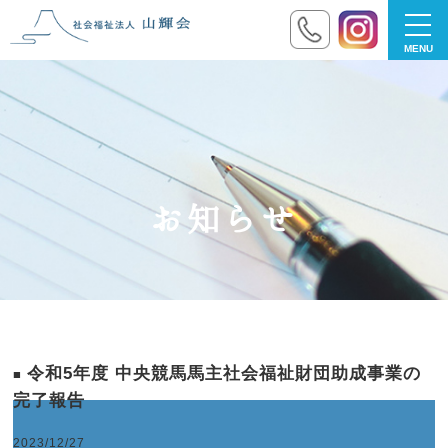
toggl
navig
お知らせ
令和5年度 中央競馬馬主社会福祉財団助成事業の
完了報告
2023/12/27