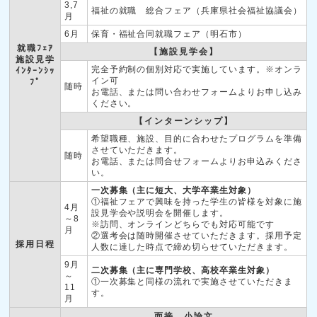
3,7
福祉の就職 総合フェア（兵庫県社会福祉協議会）
月
6月
保育・福祉合同就職フェア（明石市）
就職ﾌｪｱ
【施設見学会】
施設見学
完全予約制の個別対応で実施しています。※オンラ
ｲﾝﾀｰﾝｼｯ
イン可
ﾌﾟ
随時
お電話、または問い合わせフォームよりお申し込み
ください。
【インターンシップ】
希望職種、施設、目的に合わせたプログラムを準備
させていただきます。
随時
お電話、または問合せフォームよりお申込みくださ
い。
一次募集（主に短大、大学卒業生対象）
①福祉フェアで興味を持った学生の皆様を対象に施
4月
設見学会や説明会を開催します。
～8
※訪問、オンラインどちらでも対応可能です
月
②選考会は随時開催させていただきます。採用予定
採用日程
人数に達した時点で締め切らせていただきます。
9月
二次募集（主に専門学校、高校卒業生対象）
～
①一次募集と同様の流れで実施させていただきま
11
す。
月
面接、小論文