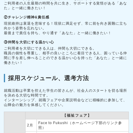
ご利用者の人生最期の時間を共に生き、サポートする覚悟がある「あな
た」と一緒に働きたい！
②チャレンジ精神&責任感
現状維持は衰退を意味する！現状に満足せず、常に前を向き困難に立ち
向かう姿勢を忘れない。
最後まで責任を持ち、やり通す「あなた」と一緒に働きたい！
③仲間を大切にする温かい心
ご利用者を大切にできる人は、仲間も大切にできる。
職員の個性を尊重し、相手の良いところに着目できる人、困っている仲
間に手を差し伸べることのできる温かい心を持った「あなた」と一緒に
働きたい！
採用スケジュール、選考方法
就職活動は卒業を控えた学生の皆さんが、社会人のスタートを切る場所
を決める大切な時間です。
インターンシップ、就職フェアや企業説明会などに積極的に参加して、
山輝会の魅力を体感してください。
【福祉フェア】
Face to Fukushi（ホームページ下部のリンク参
2月
照）