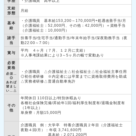
学歴
・介護職員 高卒以上
支給
月給
形態
・介護職員 基本給153,200～170,000円+処遇改善手当/月
基本
（介護福祉士：52,000円、その他：42,000円）＋資格手当
給
（介護福祉士：10,000円）
諸手
扶養手当/住宅手当/通勤手当/年末年始手当/深夜勤務手当（夜
当
勤22:00～7:00）
平均 ４ヶ月（７月、１２月に支給）
賞与
※人事考課結果により3～5ヶ月の幅で変動あり
必要
資格
・介護職員 △介護福祉士△社会福祉士△社会福祉主事任用
必須…
◎初任者研修 ※内定者には卒業までに資格取得費用を助成
◎
△実務者研修△普通自動車免許
あれば
望まし
い…△
年間休日 110日以上/特別休暇あり
各種社会保険完備/昇給年1回/福利厚生制度有/退職金制度有
その
（1年以上）
他
単身寮：月額15,000円
介護職員 例：大学卒 特養介護職員２年目（介護福祉士
夜勤４回/月）：年収 3,741,600円
基本給：2,071,200円