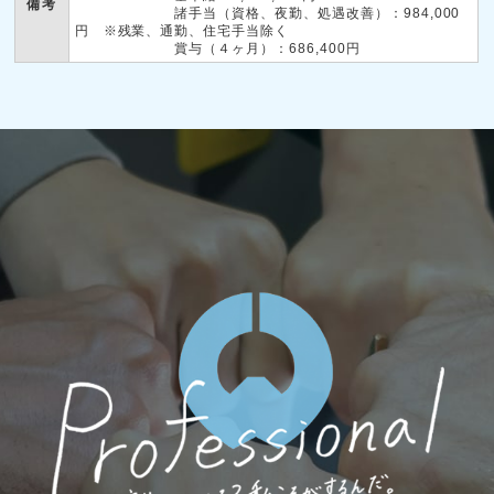
備考
諸手当（資格、夜勤、処遇改善）：984,000
円 ※残業、通勤、住宅手当除く
賞与（４ヶ月）：686,400円