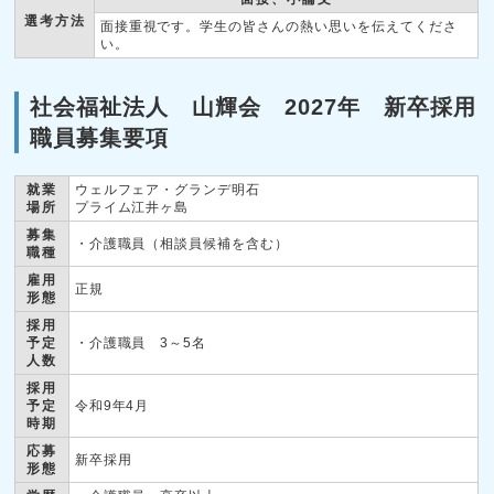
選考方法
面接重視です。学生の皆さんの熱い思いを伝えてくださ
い。
社会福祉法人 山輝会 2027年 新卒採用
職員募集要項
就業
ウェルフェア・グランデ明石
場所
プライム江井ヶ島
募集
・介護職員（相談員候補を含む）
職種
雇用
正規
形態
採用
予定
・介護職員 3～5名
人数
採用
予定
令和9年4月
時期
応募
新卒採用
形態